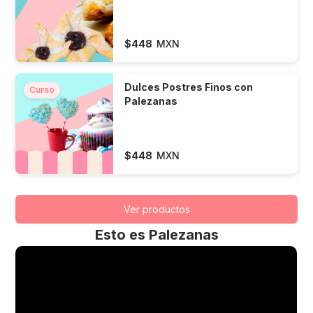
$
448
MXN
Dulces Postres Finos con
Curso
Palezanas
$
448
MXN
Ver productos
Esto es Palezanas