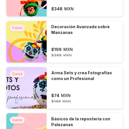
$
348
MXN
Decoración Avanzada sobre
Curso
Manzanas
$
199
MXN
$
398
MXN
Arma Sets y crea Fotografías
Curso
como un Profesional
$
74
MXN
$
148
MXN
Básicos de la repostería con
Curso
Palezanas